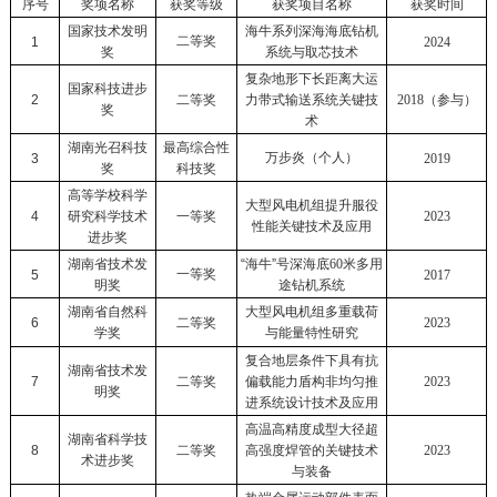
序号
奖项名称
获奖等级
获奖项目名称
获奖时间
国家技术发明
海牛系列深海海底钻机
二等奖
1
2024
奖
系统与取芯技术
复杂地形下长距离大运
国家科技
进步
2
二等奖
力带式输送系统关键技
2018
（参与）
奖
术
湖南光召科技
最高综合性
万步炎（个人）
3
2019
奖
科技奖
高等学校科学
大型风电机组提升服役
4
研究科学技术
一等奖
2023
性能关键技术及应用
进步奖
湖南省技术发
“海牛”号深海底
60
米多用
一等奖
5
2017
明奖
途钻机系统
湖南省自然科
大型风电机组多重载荷
6
二等奖
2023
学奖
与能量特性研究
复合地层条件下具有抗
湖南省技术发
7
二等奖
偏载能力盾构非均匀推
2023
明奖
进系统设计技术及应用
高温高精度成型大径超
湖南省科学技
8
二等奖
高强度焊管的关键技术
2023
术进步奖
与装备