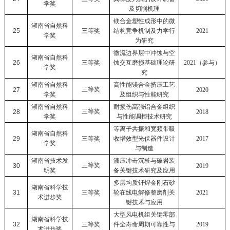
学奖
及切削机理
镁合金塑性成形中的微
湖南省自然科
25
三等奖
结构竞争机制及力学行
2021
学奖
为研究
微流边界层中冲蚀与空
湖南省自然科
26
三等奖
蚀交互磨损基础理论研
2021
（参与）
学奖
究
湖南省自然科
高性能镁合金挤压工艺
三等奖
27
2020
学奖
及组织与性能研究
湖南省自然科
耐损伤高强铝合金组织
三等奖
28
2018
学奖
与性能调控技术研究
等离子共振和宽频带吸
湖南省自然科
29
三等奖
收增效型光伏器件设计
2017
学奖
与制造
湖南省技术发
液压冲击沉桩与破岩装
三等奖
30
2019
明奖
备关键技术研究及应用
多层均质钎焊金刚石砂
湖南省科学技
31
三等奖
轮在线电解修整磨削关
2021
术进步奖
键技术与应用
大型风电机组关键零部
湖南省科学技
32
三等奖
件全寿命周期可靠性与
2019
术进步奖