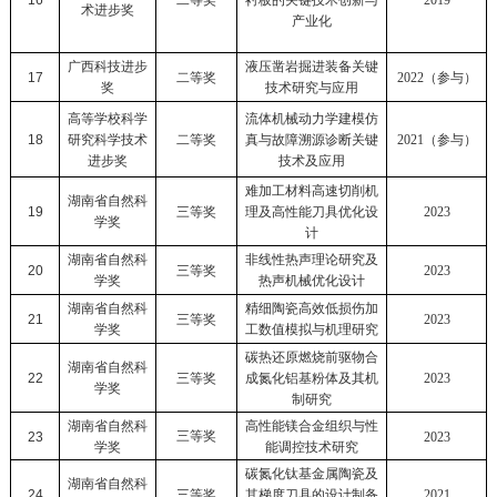
16
二等奖
衬板的关键技术创新与
2019
术进步奖
产业化
广西科技进步
液压凿岩掘进装备关键
17
二等奖
2022
（参与）
奖
技术研究与应用
高等学校科学
流体机械动力学建模仿
18
研究科学技术
二等奖
真与故障溯源诊断关键
2021
（参与）
进步奖
技术及应用
难加工材料高速切削机
湖南省自然科
19
三等奖
理及高性能刀具优化设
2023
学奖
计
湖南省自然科
非线性热声理论研究及
20
三等奖
2023
学奖
热声机械优化设计
湖南省自然科
精细陶瓷高效低损伤加
21
三等奖
2023
学奖
工数值模拟与机理研究
碳热还原燃烧前驱物合
湖南省自然科
22
三等奖
成氮化铝基粉体及其机
2023
学奖
制研究
湖南省自然科
高性能镁合金组织与性
三等奖
23
2023
学奖
能调控技术研究
碳氮化钛基金属陶瓷及
湖南省自然科
24
三等奖
其梯度刀具的设计制备
2021