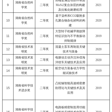
热端金属运动部件表面
湖南省自然科
9
二等奖
MoSi2
复合涂层的构建
2021
学奖
及抗氧化耐磨机理
基于染料和
CO2
吸附多
湖南省自然科
10
二等奖
孔聚合物杂化材料的构
2020
学奖
建
大型转子机械早期故障
湖南省自然科
11
二等奖
特征识别与不平衡振动
2019
学奖
抑制规律
湖南省技术发
混凝土泵车再制造关键
二等奖
12
2020
明奖
技术与装备
湖南省技术发
电驱动主动升沉补偿海
二等奖
13
2020
明奖
洋绞车关键技术及应用
湖南省技术发
航空动力装备动力学性
二等奖
14
2019
明奖
能试验技术
凸轮轴智能高速精密磨
湖南省科学技
15
二等奖
削理论与关键技术及其
2019
术进步奖
应用
电路板精密制造用功能
湖南省科学技