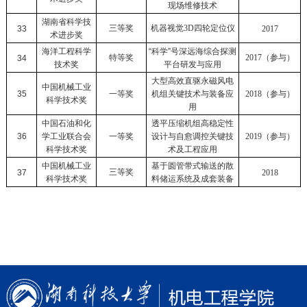
现场维修技术
湖南省科学技
三等奖
机器视觉
3D
四轮定位仪
33
2017
术进步奖
海洋工程科学
“科学”号深远海综合探测
特等奖
2017
（参与）
34
技术奖
平台研发与应用
大型高效直驱永磁风电
中国机械工业
35
一等奖
机组关键技术与装备应
2018
（参与）
科学技术奖
用
中国石油和化
透平压缩机组高稳定性
36
学工业联合会
一等奖
设计与自愈调控关键技
2019
（参与）
科学技术奖
术及工程应用
中国机械工业
基于圆管带式输送的散
三等奖
37
2018
科学技术奖
料储运系统及成套装备