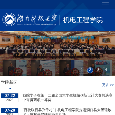
1
2
3
4
学院新闻
更多 >>
我院学子在第十二届全国大学生机械创新设计大赛总决赛
07-22
中夺得两项一等奖
2026
“百校联百县兴千村”｜机电工程学院走进洞口县大屋瑶族
07-20
乡大屋村开展扶智助学活动
2026